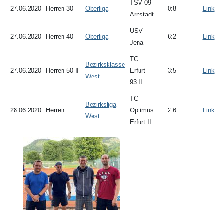
TSV 09
27.06.2020
Herren 30
Oberliga
0:8
Link
Arnstadt
USV
27.06.2020
Herren 40
Oberliga
6:2
Link
Jena
TC
Bezirksklasse
27.06.2020
Herren 50 II
Erfurt
3:5
Link
West
93 II
TC
Bezirksliga
28.06.2020
Herren
Optimus
2:6
Link
West
Erfurt II